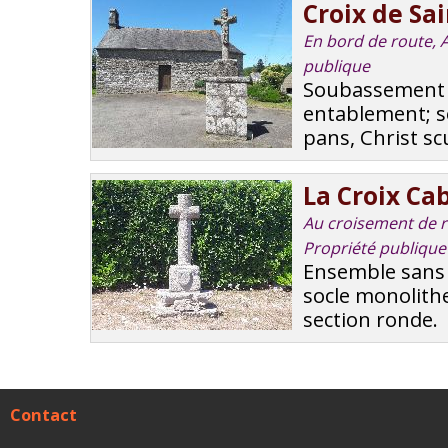
Croix de Sa
En bord de route, Au
publique
Soubassement en
entablement; so
pans, Christ scu
La Croix Ca
Au croisement de rou
Propriété publique
Ensemble sans 
socle monolithe
section ronde.
Contact