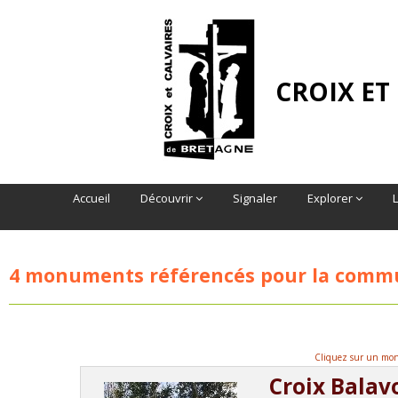
CROIX ET
Accueil
Découvrir
Signaler
Explorer
4 monuments référencés pour la com
Cliquez sur un monu
Croix Balav