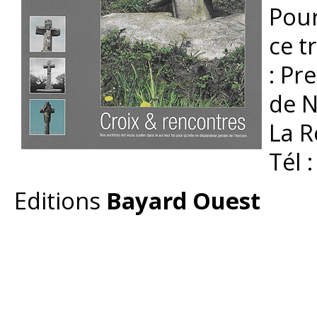
Pour
ce t
: Pr
de N
La R
Tél 
Editions
Bayard Ouest