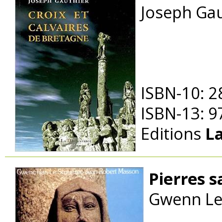
Joseph Gau
ISBN-10: 
ISBN-13: 
Editions
L
Pierres 
Gwenn Le