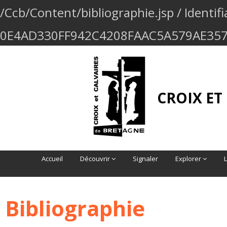
/Ccb/Content/bibliographie.jsp / Identifi
0E4AD330FF942C4208FAAC5A579AE35
CROIX ET
Accueil
Découvrir
Signaler
Explorer
Bibliographie