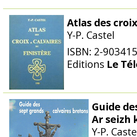
Atlas des croix
Y-P. Castel
ISBN: 2-903415
Editions
Le Té
Guide des
Ar seizh 
Y-P. Caste