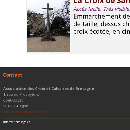
La Croix de Sa
Accès facile, Très visi
Emmarchement deux
de taille, dessus ch
croix écotée, en ci
Contact
Association des Croix et Calvaires de Bretagne
1, rue du Presbytère
Coët-Bugat
56120 Guégon
contact@croixbretagne.fr
Informations légales