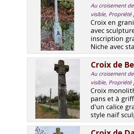
Au croisement de r
visible, Propriété
Croix en gran
avec sculpture
inscription g
Niche avec sta
Croix de B
Au croisement de r
visible, Propriété
Croix monolit
pans et à grif
d'un calice gr
style naïf scul
Croix de D