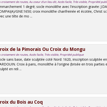
 croisement de routes, Au coeur d'un lieu-dit, Accès facile, Très visible, Propriété pub
mmarchement 1 degré; socle monolithe avec l'inscription gravée: J
OMPAI(A)/GNE:1650; croix monolithe chanfreinée et écotée, Christ scu
vec une tête de mo ...
roix de la Pimorais Ou Croix du Mongu
 croisement de routes, Accès facile, Très visible, Propriété publique
ocle sans base, date sculptée coté Nord: 1620, inscription sculptée en 
ARDOUIN. Croix à pans, monolithe à l'origine (brisée en trois parties e
ulpté en reli ...
roix du Bois au Coq