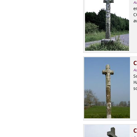
Au
e
C
a
C
Au
S
H
sc
C