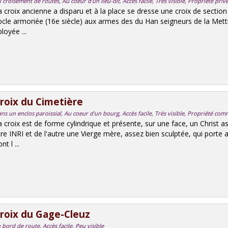
 croisement de routes, Au coeur d'un lieu-dit, Accès facile, Très visible, Propriété p
a croix ancienne a disparu et à la place se dresse une croix de section
ocle armoriée (16e siècle) aux armes des du Han seigneurs de la Mettri
loyée ...
roix du Cimetière
ns un enclos paroissial, Au coeur d'un bourg, Accès facile, Très visible, Propriété co
a croix est de forme cylindrique et présente, sur une face, un Christ 
itre INRI et de l'autre une Vierge mère, assez bien sculptée, qui porte
nt l ...
roix du Gage-Cleuz
 bord de route, Accès facile, Peu visible