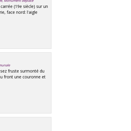
rivée, Monument déplacé
 carrée (19e siècle) sur un
e, face nord: l'aigle
mmunale
assez fruste surmonté du
 au front une couronne et