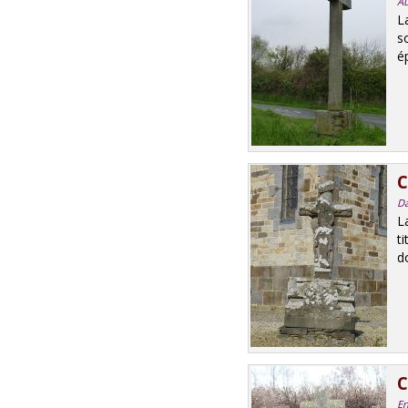
Au
L
s
ép
C
Da
L
t
do
C
En