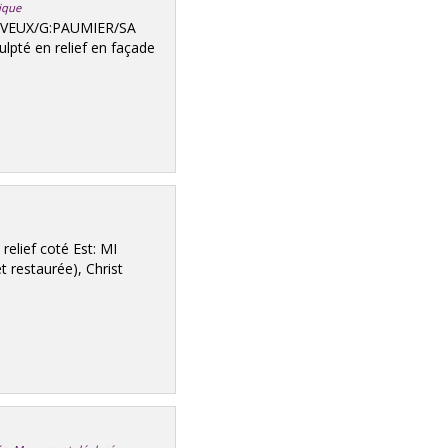
lique
:DAVEUX/G:PAUMIER/SA
lpté en relief en façade
relief coté Est: MI
t restaurée), Christ