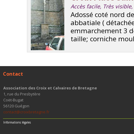
Accès facile, Très visibl
Adossé coté nord de 
abbatiale ( détachée
emmarchement 3 degr
taille; corniche moul 
Contact
Association des Croix et Calvaires de Bretagne
1, rue du Presbytère
Coët-Bugat
56120 Guégon
contact@croixbretagne.fr
Informations légales