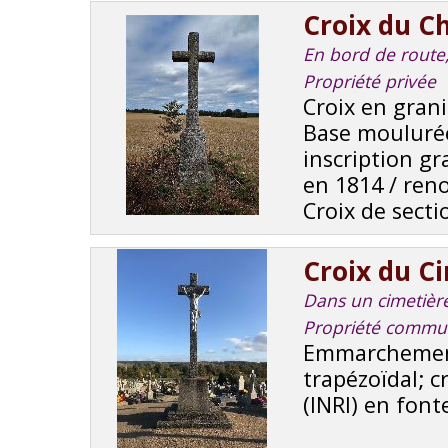
Croix du C
En bord de route, 
Propriété privée
Croix en grani
Base moulurée
inscription gr
en 1814 / reno
Croix de secti
Croix du C
Dans un cimetière,
Propriété commu
Emmarchement
trapézoïdal; cr
(INRI) en font