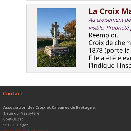
La Croix M
Au croisement de r
visible, Propriété
Réemploi.
Croix de chem
1878 (porte la
Elle a été él
l'indique l'insc
Contact
Association des Croix et Calvaires de Bretagne
1, rue du Presbytère
Coët-Bugat
56120 Guégon
contact@croixbretagne.fr