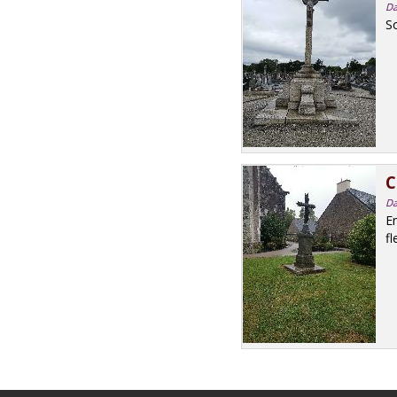
Da
So
C
Da
E
fl