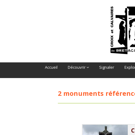
Accueil
Découvrir
Signaler
Explo
2 monuments référenc
C