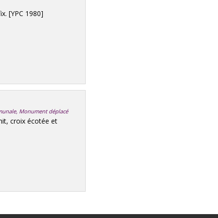
ix. [YPC 1980]
communale, Monument déplacé
t, croix écotée et