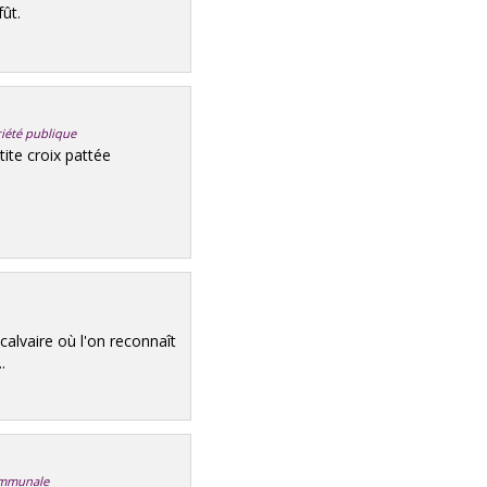
fût.
riété publique
ite croix pattée
calvaire où l'on reconnaît
.
communale