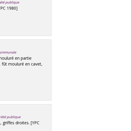
iété publique
[YPC 1980]
é communale
ouluré en partie
, fût mouluré en cavet,
riété publique
 griffes droites. [YPC