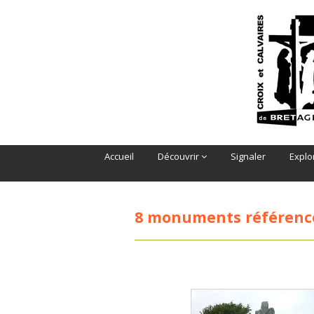
Accueil
Découvrir
Signaler
Explo
8 monuments référenc